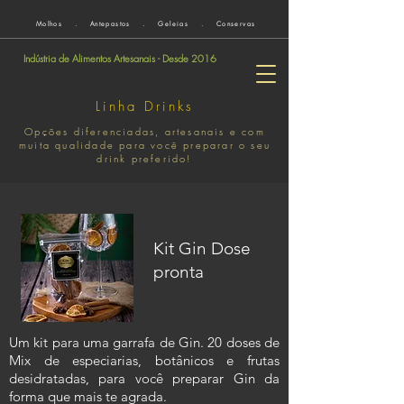
Molhos . Antepastos . Geleias . Conservas
Indústria de Alimentos Artesanais - Desde 2016
Linha Drinks
Opções diferenciadas, artesanais e com
muita qualidade para você preparar o seu
drink preferido!
Kit Gin Dose
pronta
Um kit para uma garrafa de Gin. 20 doses de
Mix de especiarias, botânicos e frutas
desidratadas, para você preparar Gin da
forma que mais te agrada.